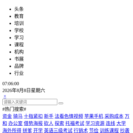
头条
教育
培训
学校
学习
课程
机构
书展
品牌
行业
07:06:00
2026年8月8日星期六
×
#热门搜索#
资金
骑马
十指紧扣
新手
法看色情视频
苹果手机
采购成本
万
和
办公室
借势海报
砍人
探索
托福考试
学习资源
连线
大学
海外所得
拼爹
开学
英语三级考试
行销术
节俭
训练课程
抄袭