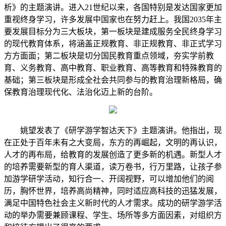
析》的主题演讲。进入21世纪以来，各国特别是发达国家更加
重视终身学习，许多发展中国家也在努力赶上。我国2035年主
要发展目标分为三大板块，第一板块是建成服务全民终身学习
的现代教育体系，将涵盖正规教育、非正规教育、非正式学习
方方面面；第二板块是切分国民教育重点领域，夯实学前教
育、义务教育、高中教育、职业教育、高等教育和特殊教育的
基础；第三板块是形成全社会共同参与的教育治理新格局，确
保教育治理现代化、法治化迈上新的台阶。
姚望发表了《研学游学智达天下》主题演讲。他指出，现
在正处于百年未有之大变局，东方的再崛起，文明的再认识，
人才的再布局，给教育的发展创造了更多新的机遇。新型人才
的培养需要新型的育人渠道，读万卷书，行万里路，让孩子参
加游学研学活动，知行合一、开阔视野，可以增加他们的阅
历，胸怀世界，培养高尚精神，同时适应高科技的迅猛发展，
满足中国特色社会主义新时代的人才需求。成功的研学游学活
动的举办需要兼顾课程、学生、场所等多方面因素，对组织方