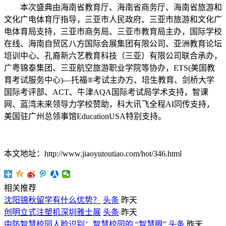
本次盛典由海南省教育厅、海南省商务厅、海南省旅游和
文化广电体育厅指导，三亚市人民政府、三亚市旅游和文化广
电体育局支持，三亚市商务局、三亚市教育局主办，国际学校
在线、海南自贸区八方国际会展集团有限公司、亚洲教育论坛
培训中心、孔裔新六艺教育科技（三亚）有限公司联合承办，
广粤锦泰集团、三亚航空旅游职业学院等协办，ETS(美国教
育考试服务中心)—托福®考试主办方、培生教育、剑桥大学
国际考评部、ACT、牛津AQA国际考试局学术支持，智课
网、蓝湾未来领导力学校赞助，科大讯飞全程AI同传支持，
美国驻广州总领事馆EducationUSA特别支持。
本文地址：http://www.jiaoyutoutiao.com/hot/346.html
相关推荐
沈阳锦秋留学有什么优势？
头条
昨天
创明立式注塑机深圳雅士展
头条
昨天
中防智慧校园人脸识别：智慧校园的 “智慧眼”
头条
昨天