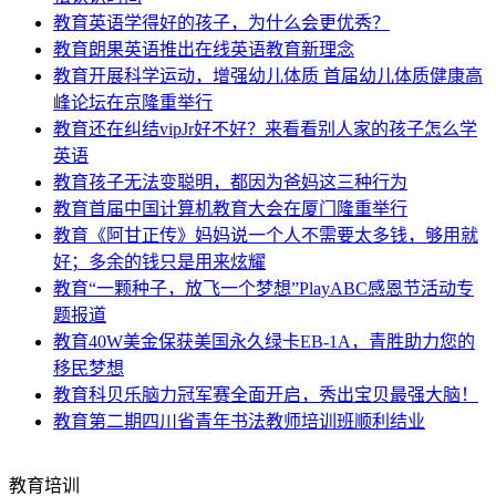
教育
英语学得好的孩子，为什么会更优秀？
教育
朗果英语推出在线英语教育新理念
教育
开展科学运动，增强幼儿体质 首届幼儿体质健康高
峰论坛在京隆重举行
教育
还在纠结vipJr好不好？来看看别人家的孩子怎么学
英语
教育
孩子无法变聪明，都因为爸妈这三种行为
教育
首届中国计算机教育大会在厦门隆重举行
教育
《阿甘正传》妈妈说一个人不需要太多钱，够用就
好；多余的钱只是用来炫耀
教育
“一颗种子，放飞一个梦想”PlayABC感恩节活动专
题报道
教育
40W美金保获美国永久绿卡EB-1A，青胜助力您的
移民梦想
教育
科贝乐脑力冠军赛全面开启，秀出宝贝最强大脑！
教育
第二期四川省青年书法教师培训班顺利结业
教育培训