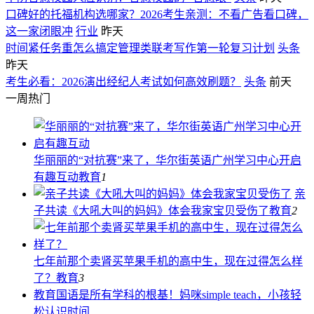
口碑好的托福机构选哪家？2026考生亲测：不看广告看口碑，
这一家闭眼冲
行业
昨天
时间紧任务重怎么搞定管理类联考写作第一轮复习计划
头条
昨天
考生必看：2026演出经纪人考试如何高效刷题？
头条
前天
一周热门
华丽丽的“对抗赛”来了，华尔街英语广州学习中心开启
有趣互动
教育
1
亲
子共读《大吼大叫的妈妈》体会我家宝贝受伤了
教育
2
七年前那个卖肾买苹果手机的高中生，现在过得怎么样
了？
教育
3
教育
国语是所有学科的根基！妈咪simple teach，小孩轻
松认识时间