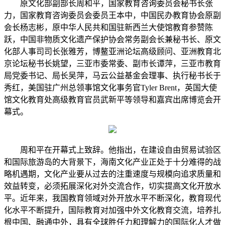
原文化部副部长周和平，国家教育咨询委员会秘书长张
力，国家教育咨询委员会委员王本中，中国民办教育协会原副
会长杨志彬，原中华人民共和国驻新西兰大使馆教育参赞陈
跃，中国非物质文化遗产保护协会常务副会长兼秘书长、原文
化部人事司司长张雅芳，博鳌亚洲论坛高级顾问、亚洲教育北
京论坛秘书长姚望，三亚市委常委、副市长谭萍，三亚市教育
局党委书记、局长吴萍，马云公益基金会理事、执行秘书长于
秀红，美国驻广州总领事馆文化事务官Tyler Brent，英国大使
馆文化教育处高级教育官员武新平等领导和嘉宾出席博览会开
幕式。
周和平在开幕式上致辞。他指出，在建设自由贸易试验区
和国际旅游岛的大背景下，海南文化产业正处于十分难得的战
略机遇期，文化产业要从过去的注重速度与规模向追求质量和
效益转变，必须拓展深化对外交流合作，切实提高文化开放水
平。近年来，我国教育领域对外开放水平不断深化，教育现代
化水平不断提升，国际教育对加强中外文化教育交流，培养扎
根中国、融通中外，具有全球胜任力和理解力的国际化人才做