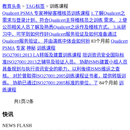
教育头条
>
TAG标签
> 训练课程
Qualicert PSMA 专家神秘客稽核员训练课程
1.了解Qualicert之
需求与登录计划，符合Qualicert主导稽核员之训练 需求。 2.使
公司相关人员了解及熟悉Qualicert之运作及稽核方式。 3.从研
习中，可学到如何作好Qualicert服务验证及如何准备通过
Qualicert服务验证， 并由演练中体会如何扮
83个月前
Qualicert
PSMA
专家
神秘
训练课程
ISO27001:2013 LA转版及建置训练课程
培训资讯安全国际标
准ISO27001:2013之辅导及验证人员。 协助ISMS建置小组人员
具备规划与执行资讯安全的能力，以利後续ISMS维运之查
核。 对於曾取得ISO27001:2005训练课程证书者，提供转版训
练。 协助已通过ISO27001:2005标准的单位，了
84个月前
训
练课程
共1页/2条
快讯
NEWS FLASH