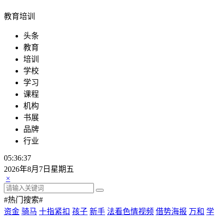
教育培训
头条
教育
培训
学校
学习
课程
机构
书展
品牌
行业
05:36:37
2026年8月7日星期五
×
#热门搜索#
资金
骑马
十指紧扣
孩子
新手
法看色情视频
借势海报
万和
学