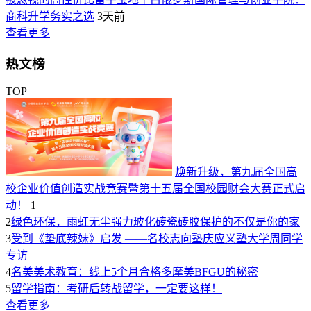
商科升学务实之选
3天前
查看更多
热文榜
TOP
焕新升级，第九届全国高
校企业价值创造实战竞赛暨第十五届全国校园财会大赛正式启
动！
1
2
绿色环保，雨虹无尘强力玻化砖瓷砖胶保护的不仅是你的家
3
受到《垫底辣妹》启发 ——名校志向塾庆应义塾大学周同学
专访
4
名美美术教育：线上5个月合格多摩美BFGU的秘密
5
留学指南：考研后转战留学，一定要这样！
查看更多