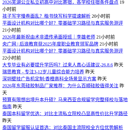
2026芜湖公立私立初高中对比寄宿，各学校住宿条件盘点
19
小时前
孩子写字慢卷面乱？楷书快写科学提速解析
20小时前
平面设计机构对比哪个好？零基础学习路径与真实服务测评
21小时前
2026年最新祝由术非遗传承面授班｜李雄老师
21小时前
央广网 | 后浪教育获2025年度职业教育领军品牌
21小时前
平面设计机构对比哪个好？零基础学习路径与真实服务测评
22小时前
大专毕业有必要提升学历吗？过来人真心话建议-26.8.6
昨天
瑞思教育 - 专注3-12岁儿童综合能力培养
昨天
深圳壁挂广告机定制:香橙高科全场景显示方案
昨天
2026年东莞硅胶制品厂家推荐：为什么百顺硅胶值得关注
昨
天
预算有限想出境升本升硕？马来西亚合规留学完整择校与落地
指南
昨天
泰国本科留学优选：对比主流私立院校凸显高性价比升学路径
昨天
泰国留学留服认证首选：对比泰国主流院校全方位优势解析