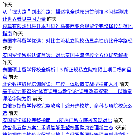
昨天
从＂掘头路＂到出海路：蝶适携全球原研首创技术闪耀狮城，
让世界看见中国力量
昨天
预算有限想出境升本升硕？马来西亚合规留学完整择校与落地
指南
昨天
泰国本科留学优选：对比主流私立院校凸显高性价比升学路径
昨天
泰国留学留服认证首选：对比泰国主流院校全方位优势解析
昨天
泰国硕士留学择校全解析｜5 所正规私立院校硕士项目横向盘
点
前天
北仑数控编程培训解读：厂校一体锻造实战型技能人才
前天
基于能力图谱的“体育课程与教学论”课程改革探索——以豫章
师范学院为例
前天
白俄罗斯留学择校完整攻略｜避开选校坑，商科专项院校怎么
选
前天
泰国留学择校完整指南｜5 所热门私立院校客观对比
前天
数智化五健方案：禾帆智能重塑校园健康管理新生态
3天前
被忽视的高性价比留学宝地｜白俄罗斯国际管理与创业学院：