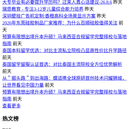
大专毕业有必要提升学历吗？过来人真心话建议-26.8.6
昨天
瑞思教育 - 专注3-12岁儿童综合能力培养
昨天
深圳壁挂广告机定制:香橙高科全场景显示方案
昨天
2026年东莞硅胶制品厂家推荐：为什么百顺硅胶值得关注
前
天
预算有限想出境升本升硕？马来西亚合规留学完整择校与落地
指南
前天
泰国本科留学优选：对比主流私立院校凸显高性价比升学路径
前天
泰国留学留服认证首选：对比泰国主流院校全方位优势解析
前天
从＂掘头路＂到出海路：蝶适携全球原研首创技术闪耀狮城，
让世界看见中国力量
前天
预算有限想出境升本升硕？马来西亚合规留学完整择校与落地
指南
前天
查看更多
热文榜