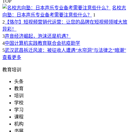
TOP
名校志
向塾：日本声乐专业备考需要注意些什么？
1
2
【恪尔】短视频营销代运营：让您的品牌在短视频领域大放
异彩！
3
声音经济崛起，泡沫还是机遇？
4
中国计算机实践教育联合会抗疫助学
5
武汉武昌拆迁风波：被征收人遭遇“水帘洞”与法律之“暗潮”
查看更多
教育培训
头条
教育
培训
学校
学习
课程
机构
书展