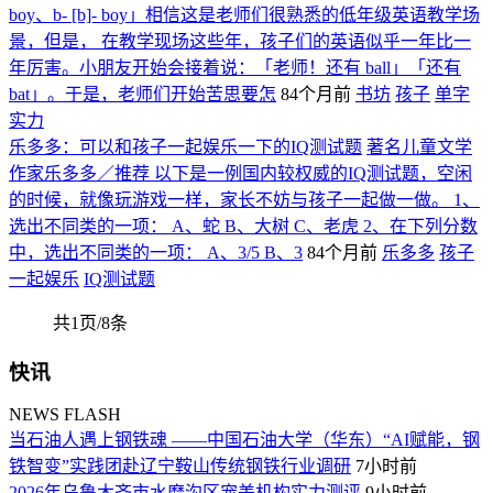
boy、b- [b]- boy」相信这是老师们很熟悉的低年级英语教学场
景，但是， 在教学现场这些年，孩子们的英语似乎一年比一
年厉害。小朋友开始会接着说：「老师！还有 ball」「还有
bat」。于是，老师们开始苦思要怎
84个月前
书坊
孩子
单字
实力
乐多多：可以和孩子一起娱乐一下的IQ测试题
著名儿童文学
作家乐多多／推荐 以下是一例国内较权威的IQ测试题，空闲
的时候，就像玩游戏一样，家长不妨与孩子一起做一做。 1、
选出不同类的一项： A、蛇 B、大树 C、老虎 2、在下列分数
中，选出不同类的一项： A、3/5 B、3
84个月前
乐多多
孩子
一起娱乐
IQ测试题
共1页/8条
快讯
NEWS FLASH
当石油人遇上钢铁魂 ——中国石油大学（华东）“AI赋能，钢
铁智变”实践团赴辽宁鞍山传统钢铁行业调研
7小时前
2026年乌鲁木齐市水磨沟区宠美机构实力测评
9小时前