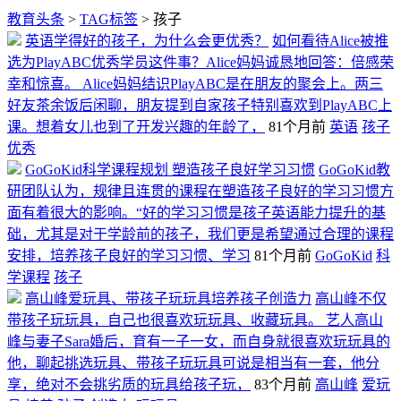
教育头条
>
TAG标签
> 孩子
英语学得好的孩子，为什么会更优秀？
如何看待Alice被推
选为PlayABC优秀学员这件事？Alice妈妈诚恳地回答：倍感荣
幸和惊喜。 Alice妈妈结识PlayABC是在朋友的聚会上。两三
好友茶余饭后闲聊，朋友提到自家孩子特别喜欢到PlayABC上
课。想着女儿也到了开发兴趣的年龄了，
81个月前
英语
孩子
优秀
GoGoKid科学课程规划 塑造孩子良好学习习惯
GoGoKid教
研团队认为，规律且连贯的课程在塑造孩子良好的学习习惯方
面有着很大的影响。“好的学习习惯是孩子英语能力提升的基
础，尤其是对于学龄前的孩子，我们更是希望通过合理的课程
安排，培养孩子良好的学习习惯、学习
81个月前
GoGoKid
科
学课程
孩子
高山峰爱玩具、带孩子玩玩具培养孩子创造力
高山峰不仅
带孩子玩玩具，自己也很喜欢玩玩具、收藏玩具。 艺人高山
峰与妻子Sara婚后，育有一子一女，而自身就很喜欢玩玩具的
他，聊起挑选玩具、带孩子玩玩具可说是相当有一套，他分
享，绝对不会挑劣质的玩具给孩子玩，
83个月前
高山峰
爱玩