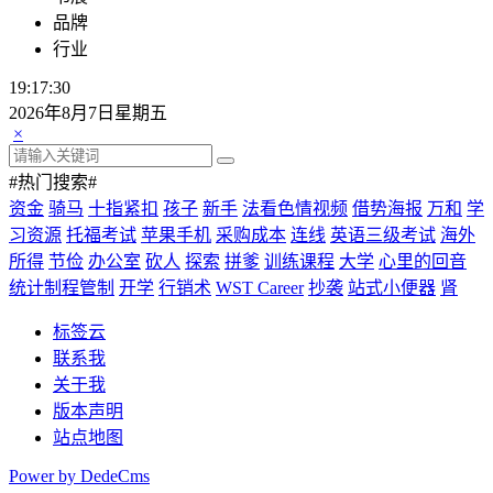
品牌
行业
19:17:30
2026年8月7日星期五
×
#热门搜索#
资金
骑马
十指紧扣
孩子
新手
法看色情视频
借势海报
万和
学
习资源
托福考试
苹果手机
采购成本
连线
英语三级考试
海外
所得
节俭
办公室
砍人
探索
拼爹
训练课程
大学
心里的回音
统计制程管制
开学
行销术
WST Career
抄袭
站式小便器
肾
标签云
联系我
关于我
版本声明
站点地图
Power by DedeCms