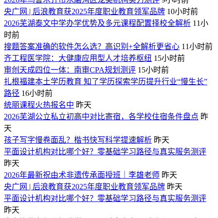
央广网 | 后浪教育获2025年度职业教育领军品牌
10小时前
2026芜湖泰文中学办学优势及多元课程配置择校全解析
11小
时前
搜题答案准确的软件怎么选？高识别+全解析更省心
11小时前
齐工程医学院：大健康应用型人才培养枢纽
15小时前
审创天成四位一体：南审CPA规划测评
15小时前
扎根福建本土学历教育 知了学历探索学历提升行业“慢生长”
路径
16小时前
统丽课程火热报名中
昨天
2026芜湖公立私立初高中对比寄宿，各学校住宿条件盘点
昨
天
孩子写字慢卷面乱？楷书快写科学提速解析
昨天
平面设计机构对比哪个好？零基础学习路径与真实服务测评
昨天
2026年最新祝由术非遗传承面授班｜李雄老师
昨天
央广网 | 后浪教育获2025年度职业教育领军品牌
昨天
平面设计机构对比哪个好？零基础学习路径与真实服务测评
昨天