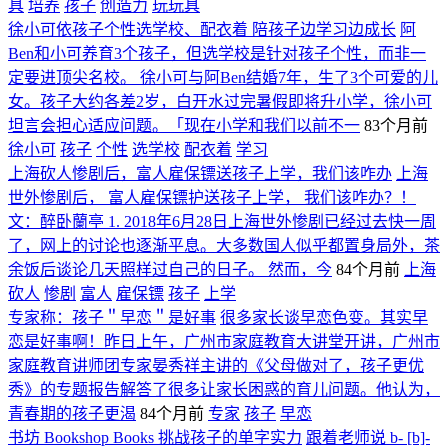
具
培养
孩子
创造力
玩玩具
徐小可依孩子个性选学校、配衣着 陪孩子边学习边成长
阿
Ben和小可养育3个孩子，但选学校是针对孩子个性，而非一
定要进顶尖名校。 徐小可与阿Ben结婚7年，生了3个可爱的儿
女。孩子大约各差2岁，白开水过完暑假即将升小学，徐小可
坦言会担心适应问题。「现在小学和我们以前不一
83个月前
徐小可
孩子
个性
选学校
配衣着
学习
上海砍人惨剧后，富人雇保镖送孩子上学，我们该咋办
上海
世外惨剧后， 富人雇保镖护送孩子上学， 我们该咋办？！
文：醉卧蘭亭 1. 2018年6月28日上海世外惨剧已经过去快一周
了，网上的讨论也逐渐平息。大多数国人似乎都置身局外，茶
余饭后谈论几天照样过自己的日子。 然而，今
84个月前
上海
砍人
惨剧
富人
雇保镖
孩子
上学
专家称：孩子＂早恋＂是好事
很多家长谈早恋色变。其实早
恋是好事啊！昨日上午，广州市家庭教育大讲堂开讲，广州市
家庭教育讲师团专家晏秀祥主讲的《父母做对了，孩子更优
秀》的专题报告解答了很多让家长困惑的育儿问题。他认为，
青春期的孩子更渴
84个月前
专家
孩子
早恋
书坊 Bookshop Books 挑战孩子的单字实力
跟着老师说 b- [b]-