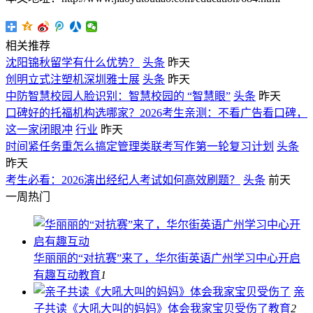
相关推荐
沈阳锦秋留学有什么优势？
头条
昨天
创明立式注塑机深圳雅士展
头条
昨天
中防智慧校园人脸识别：智慧校园的 “智慧眼”
头条
昨天
口碑好的托福机构选哪家？2026考生亲测：不看广告看口碑，
这一家闭眼冲
行业
昨天
时间紧任务重怎么搞定管理类联考写作第一轮复习计划
头条
昨天
考生必看：2026演出经纪人考试如何高效刷题？
头条
前天
一周热门
华丽丽的“对抗赛”来了，华尔街英语广州学习中心开启
有趣互动
教育
1
亲
子共读《大吼大叫的妈妈》体会我家宝贝受伤了
教育
2