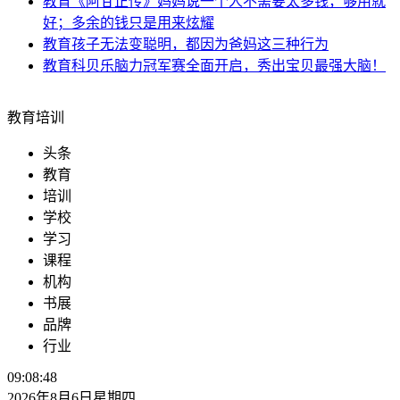
教育
《阿甘正传》妈妈说一个人不需要太多钱，够用就
好；多余的钱只是用来炫耀
教育
孩子无法变聪明，都因为爸妈这三种行为
教育
科贝乐脑力冠军赛全面开启，秀出宝贝最强大脑！
教育培训
头条
教育
培训
学校
学习
课程
机构
书展
品牌
行业
09:08:48
2026年8月6日星期四