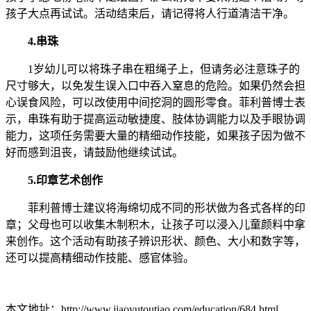
孩子大点再试试。活动结束后，请记得将人行道清洁干净。
4.串珠
1岁幼儿可以将珠子串在粗绳子上，但请务必注意珠子的
尺寸够大，以免发生误入口中吞入窒息的危险。如果仍然会担
心误食风险，可以改使用中间挖洞的圆形零食。菲利普博士表
示，串珠有助于提高运动敏捷度、肢体协调能力以及手眼协调
能力，这项任务需要大量的精细动作技能，如果孩子因为做不
好而感到沮丧，请鼓励他继续试试。
5.印章艺术创作
菲利普博士建议将海绵切成不同的形状做为各式各样的印
章；父母也可以收集木制积木，让孩子可以浸入儿童颜料中拿
来创作。这个活动有助孩子辨识形状、颜色、大小和数字等，
还可以提高精细动作技能、感官体验。
本文地址：http://www.jiaoyutoutiao.com/education/684.html