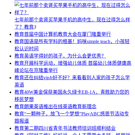
七年前那个卖肾买苹果手机的高中生，现在过得怎么样
了？
教育
3
教育
首届中国计算机教育大会在厦门隆重举行
教育
国语是所有学科的根基！妈咪simple teach，小孩轻
松认识时间
教育
英语学得好的孩子，为什么会更优秀？
教育
开展科学运动，增强幼儿体质 首届幼儿体质健康高
峰论坛在京隆重举行
教育
还在纠结vipJr好不好？来看看别人家的孩子怎么学
英语
教育
40W美金保获美国永久绿卡EB-1A，青胜助力您的
移民梦想
教育
朗果英语推出在线英语教育新理念
教育
“一颗种子，放飞一个梦想”PlayABC感恩节活动专
题报道
教育
第二期四川省青年书法教师培训班顺利结业