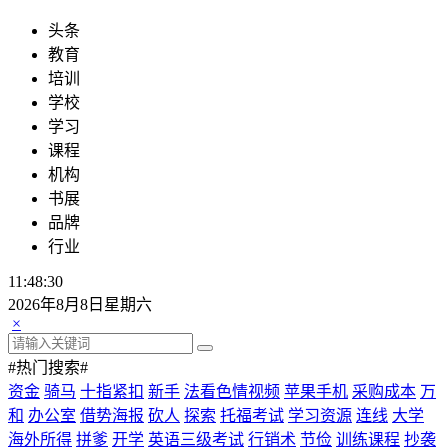
头条
教育
培训
学校
学习
课程
机构
书展
品牌
行业
11:48:30
2026年8月8日星期六
×
#热门搜索#
资金
骑马
十指紧扣
新手
法看色情视频
苹果手机
采购成本
万
和
办公室
借势海报
砍人
探索
托福考试
学习资源
连线
大学
海外所得
拼爹
开学
英语三级考试
行销术
节俭
训练课程
抄袭