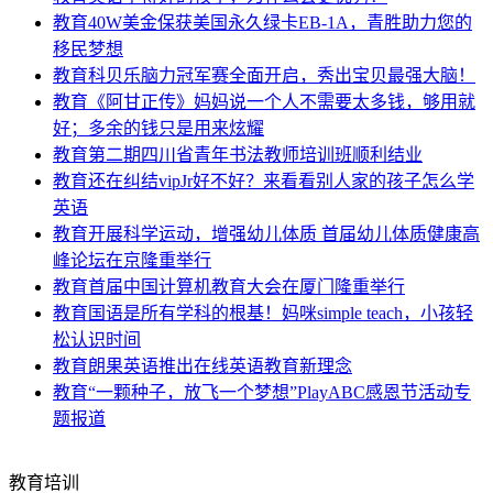
教育
40W美金保获美国永久绿卡EB-1A，青胜助力您的
移民梦想
教育
科贝乐脑力冠军赛全面开启，秀出宝贝最强大脑！
教育
《阿甘正传》妈妈说一个人不需要太多钱，够用就
好；多余的钱只是用来炫耀
教育
第二期四川省青年书法教师培训班顺利结业
教育
还在纠结vipJr好不好？来看看别人家的孩子怎么学
英语
教育
开展科学运动，增强幼儿体质 首届幼儿体质健康高
峰论坛在京隆重举行
教育
首届中国计算机教育大会在厦门隆重举行
教育
国语是所有学科的根基！妈咪simple teach，小孩轻
松认识时间
教育
朗果英语推出在线英语教育新理念
教育
“一颗种子，放飞一个梦想”PlayABC感恩节活动专
题报道
教育培训