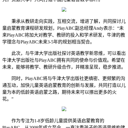
秉承从教研走向实践，互相交流，增进了解，共同探讨儿
童启蒙教育课程研发规划，PlayABC副总经理Andy表示：“未
来PlayABC将加大对教学、教研的投入和学术研发，牛津的教
学理念与PlayABC未来3-5年的规划相当契合。
此次，与牛津大学出版社探讨英语教学新思维，可以看出
牛津大学出版社与PlayABC拥有共同的使命与价值观。希望在
未来，能够将教学、教研升级合作，并精准呈现，稳步推进。
同时，PlayABC将与牛津大学出版社更缜密、更频繁的沟
通互动，加快儿童‎英语‎启蒙教‎育‎的创‎新‎与‎发展，共‎同‎打造以儿
童为本的低‎龄‎英语启‎蒙‎之路，期待未来可以擦‎出‎更‎多的火
花。”
作为专注为1-8岁低龄儿童提供英语启蒙教育的
PlayABC，从2009年成立至今，一直注重孩子的英语思维构建