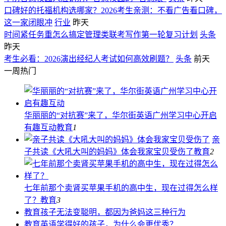
口碑好的托福机构选哪家？2026考生亲测：不看广告看口碑，
这一家闭眼冲
行业
昨天
时间紧任务重怎么搞定管理类联考写作第一轮复习计划
头条
昨天
考生必看：2026演出经纪人考试如何高效刷题？
头条
前天
一周热门
华丽丽的“对抗赛”来了，华尔街英语广州学习中心开启
有趣互动
教育
1
亲
子共读《大吼大叫的妈妈》体会我家宝贝受伤了
教育
2
七年前那个卖肾买苹果手机的高中生，现在过得怎么样
了？
教育
3
教育
孩子无法变聪明，都因为爸妈这三种行为
教育
英语学得好的孩子，为什么会更优秀？